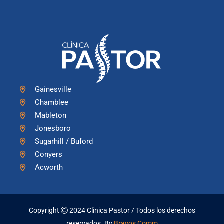
Gainesville
Chamblee
Mableton
Jonesboro
Sugarhill / Buford
Conyers
Acworth
Copyright
2024 Clinica Pastor / Todos los derechos
reservados. By
Bravos Comm