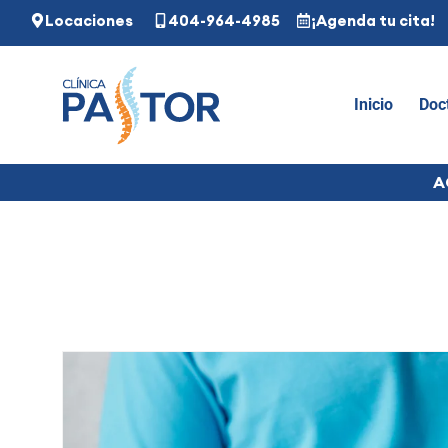
Locaciones
404-964-4985
¡Agenda tu cita!
Inicio
Doc
A