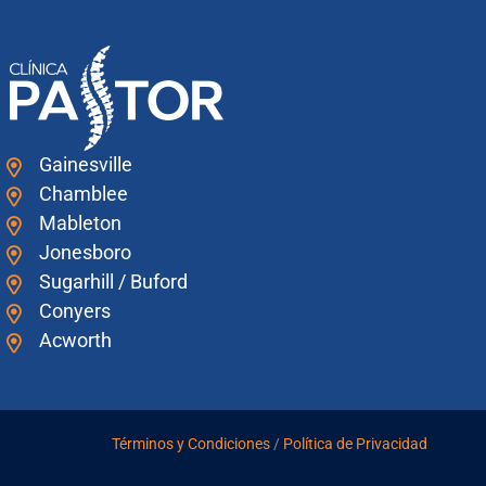
Gainesville
Chamblee
Mableton
Jonesboro
Sugarhill / Buford
Conyers
Acworth
Términos y Condiciones
/
Política de Privacidad