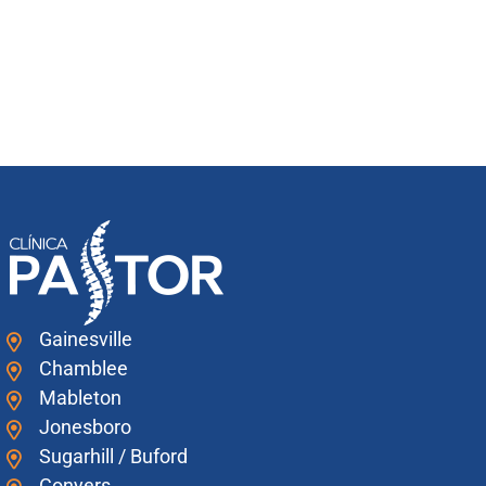
Gainesville
Chamblee
Mableton
Jonesboro
Sugarhill / Buford
Conyers