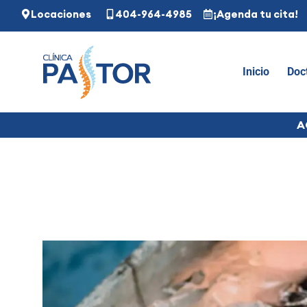
Locaciones
404-964-4985
¡Agenda tu cita!
Inicio
Doc
A