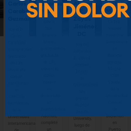
Carlos
Brianna
Alejandro
Natalie
Caraballo
Marín
R.
Mendez
Guzmán
Zayas
Soy la
La Dra.
Jiménez,
Dra.
Natalie
Soy el Dr.
DC
Brianna
tiene una
Carlos
Marín,
licenciatura
Caraballo,
Soy Dr.
quiropráctica
en
quiropráctico
Alejandro
graduada
biología
graduado
R. Zayas
de Life
general,
de Life
Jiménez,
University,
Magna
University,
Doctor
donde
Cum
con un
en
obtuve
Laude,
bachillerato
Quiropráctica.
mi
de la
en
Me
doctorado
Universidad
Ciencias
gradué
en
Central
Biomédicas
en 2024
Quiropráctica.
de
de la
de Life
Además,
Bayamón
Universidad
University,
completé
en
Interamericana
luego de
un
Puerto
de