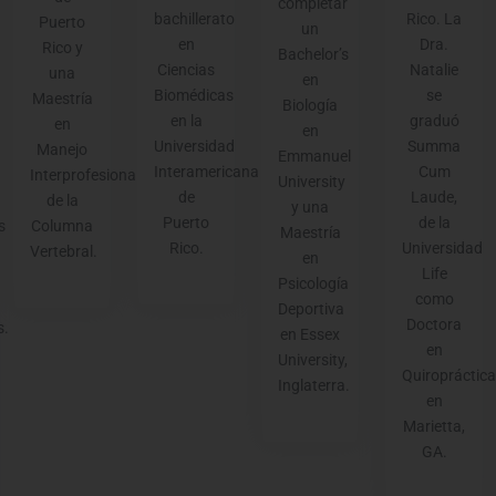
completar
bachillerato
Rico. La
Puerto
un
en
Dra.
Rico y
Bachelor’s
Ciencias
Natalie
una
en
Biomédicas
se
Maestría
Biología
en la
graduó
en
en
Universidad
Summa
Manejo
Emmanuel
Interamericana
Cum
Interprofesional
University
de
Laude,
de la
y una
Puerto
de la
Columna
s
Maestría
Rico.
Universidad
Vertebral.
en
Life
Psicología
como
Deportiva
Doctora
s.
en Essex
en
University,
Quiropráctica
Inglaterra.
en
Marietta,
GA.