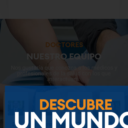
DOCTORES
NUESTRO EQUIPO
Nos gustaría que conozca a los médicos y
profesionales de la salud con los que
interactuará.
Dr.
Dra.
Dr.
Dr.